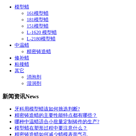
模型蜡
161模型蜡
181模型蜡
151模型蜡
L-1620 模型蜡
L-2180模型蜡
中温蜡
精密铸造蜡
修补蜡
粘接蜡
其它
消泡剂
湿润剂
新闻资讯
News
牙科用模型蜡该如何挑选判断?
精密铸造蜡的主要性能特点都有哪些？
哪种中温蜡适合小批量定制铸件的生产?
模型蜡在塑形过程中要注意什么？
精密铸造蜡如何减少蜡模表面气孔