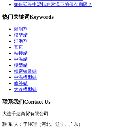
如何延长中温蜡在常温下的保存期限？
热门关键词
Keywords
湿润剂
​模型蜡
消泡剂
其它
粘接蜡
中温蜡
模型蜡
精密铸造蜡
中温模型蜡
修补蜡
大连模型蜡
联系我们
Contact Us
大连千达商贸有限公司
联 系 人：于经理（河北、辽宁、广东）