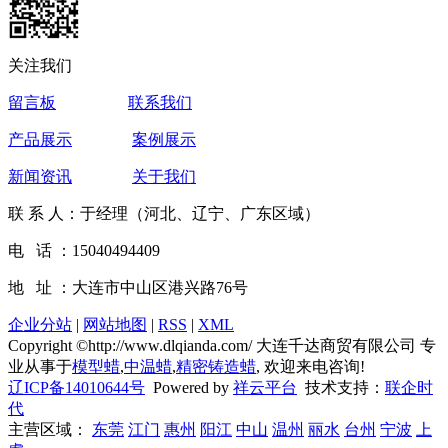
关注我们
留言板
联系我们
产品展示
案例展示
新闻资讯
关于我们
联 系 人：于经理（河北、辽宁、广东区域）
电 话 ：15040494409
地 址 ：大连市中山区港兴路76号
企业分站
|
网站地图
|
RSS
|
XML
Copyright ©http://www.dlqianda.com/ 大连千达商贸有限公司 专
业从事于
模型蜡
,
中温蜡
,
精密铸造蜡
, 欢迎来电咨询!
辽ICP备14010644号
Powered by
祥云平台
技术支持：
联企时
代
主营区域：
东莞
江门
惠州
阳江
中山
温州
丽水
台州
宁波
上