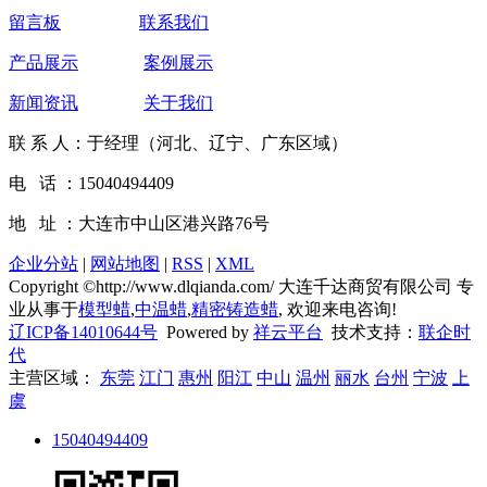
留言板
联系我们
产品展示
案例展示
新闻资讯
关于我们
联 系 人：于经理（河北、辽宁、广东区域）
电 话 ：15040494409
地 址 ：大连市中山区港兴路76号
企业分站
|
网站地图
|
RSS
|
XML
Copyright ©http://www.dlqianda.com/ 大连千达商贸有限公司 专
业从事于
模型蜡
,
中温蜡
,
精密铸造蜡
, 欢迎来电咨询!
辽ICP备14010644号
Powered by
祥云平台
技术支持：
联企时
代
主营区域：
东莞
江门
惠州
阳江
中山
温州
丽水
台州
宁波
上
虞
15040494409