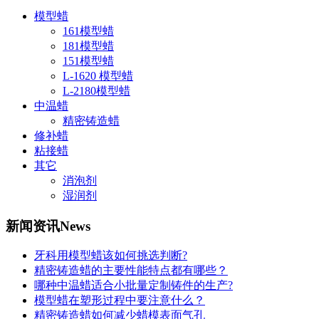
模型蜡
161模型蜡
181模型蜡
151模型蜡
L-1620 模型蜡
L-2180模型蜡
中温蜡
精密铸造蜡
修补蜡
粘接蜡
其它
消泡剂
湿润剂
新闻资讯
News
牙科用模型蜡该如何挑选判断?
精密铸造蜡的主要性能特点都有哪些？
哪种中温蜡适合小批量定制铸件的生产?
模型蜡在塑形过程中要注意什么？
精密铸造蜡如何减少蜡模表面气孔