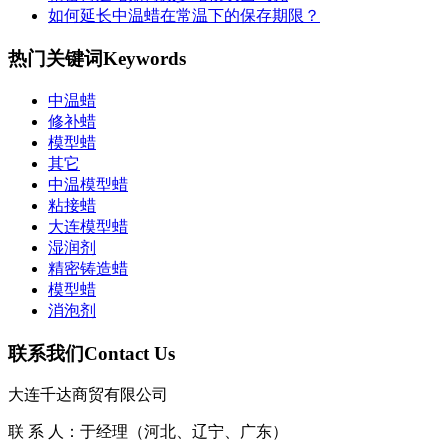
如何延长中温蜡在常温下的保存期限？
热门关键词
Keywords
中温蜡
修补蜡
​模型蜡
其它
中温模型蜡
粘接蜡
大连模型蜡
湿润剂
精密铸造蜡
模型蜡
消泡剂
联系我们
Contact Us
大连千达商贸有限公司
联 系 人：于经理（河北、辽宁、广东）