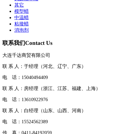
其它
模型蜡
中温蜡
粘接蜡
消泡剂
联系我们
Contact Us
大连千达商贸有限公司
联 系 人：于经理（河北、辽宁、广东）
电 话：15040494409
联 系 人：房经理（浙江、江苏、福建、上海）
电 话：13610922976
联 系 人：白经理（山东、山西、河南）
电 话：15524562389
传 真：0411-84192059