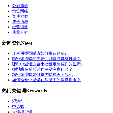
公司简介
销售网络
资质档案
成长历程
经营理念
质量方针
新闻资讯
News
牙科用模型蜡该如何挑选判断?
精密铸造蜡的主要性能特点都有哪些？
哪种中温蜡适合小批量定制铸件的生产?
模型蜡在塑形过程中要注意什么？
精密铸造蜡如何减少蜡模表面气孔
如何延长中温蜡在常温下的保存期限？
热门关键词
Keywords
湿润剂
中温蜡
大连模型蜡