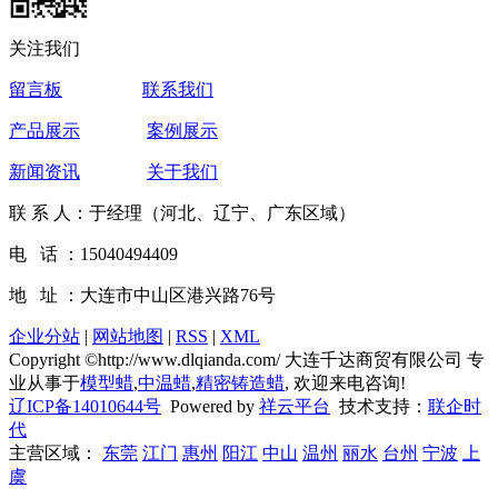
关注我们
留言板
联系我们
产品展示
案例展示
新闻资讯
关于我们
联 系 人：于经理（河北、辽宁、广东区域）
电 话 ：15040494409
地 址 ：大连市中山区港兴路76号
企业分站
|
网站地图
|
RSS
|
XML
Copyright ©http://www.dlqianda.com/ 大连千达商贸有限公司 专
业从事于
模型蜡
,
中温蜡
,
精密铸造蜡
, 欢迎来电咨询!
辽ICP备14010644号
Powered by
祥云平台
技术支持：
联企时
代
主营区域：
东莞
江门
惠州
阳江
中山
温州
丽水
台州
宁波
上
虞